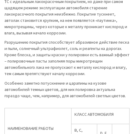
ТС с идеальным лакокрасочным покрытием, но даже при самом
щадящем режиме эксплуатации автомобиля старение
лакокрасочного покрытия неизбежно. Покрытие тускнеет,
автолак становится хрупким, на нем появляется «паутинка»,
микротрещины, через которые к металлу проникает кислород и
влага, вызывая начало коррозии.
Разрушению покрытия способствует абразивное действие песка
и пыли, солнечный ультрафиолет, соль и реагенты на дорогах.
Кроме блеска, и защиты краски у полировки есть важный эффект
– полировочные пасты заполняя поры микротрещин
автомобильного лака не пропускают к металлу кислород и влагу,
тем самым препятствуют началу коррозии.
Особенно заметно потускнение и царапины на кузове
автомобилей темных цветов, для них полировка актуальна
гораздо чаще, чем, например, для автомобилей светлых цветов.
КЛАСС АВТОМОБИЛЯ
НАИМЕНОВАНИЕ РАБОТЫ
В, С,
D, E,