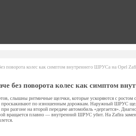
ез поворота колес как симптом внутреннего ШРУСа на Opel Zafi
че без поворота колес как симптом вну
ротов, слышны ритмичные щелчки, которые ускоряются с ростом 
и проскакивают по изношенным дорожкам. Наружный ШРУС щелк
: при разгоне на второй передаче автомобиль «дергается». Диагн
ругой вращается плавно — внутренний ШРУС убит. На Zafira зам
лется.