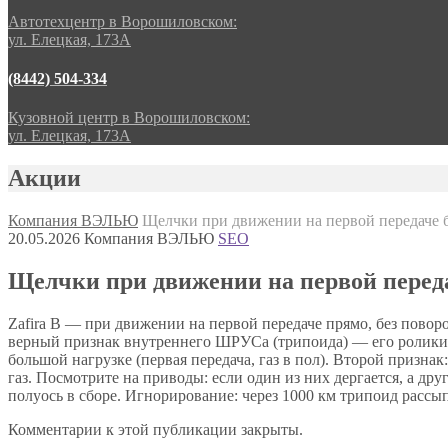
Автотехцентр в Ворошиловском:
ул. Елецкая, 173А
(8442) 504-334
Кузовной центр в Ворошиловском:
ул. Елецкая, 173А
Акции
Компания ВЭЛЬЮ
Щелчки при движении на первой передаче б
20.05.2026
Компания ВЭЛЬЮ
SEO
Щелчки при движении на первой переда
Zafira B — при движении на первой передаче прямо, без пово
верный признак внутреннего ШРУСа (трипоида) — его ролик
большой нагрузке (первая передача, газ в пол). Второй признак
газ. Посмотрите на приводы: если один из них дергается, а д
полуось в сборе. Игнорирование: через 1000 км трипоид рассып
Комментарии к этой публикации закрыты.