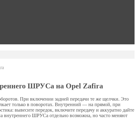
ra
треннего ШРУСа на Opel Zafira
оборотов. При включении задней передачи те же щелчки. Это
ает только в поворотах. Внутренний — на прямой, при
остика: вывесите передок, включите передачу и аккуратно дайте
ена внутреннего ШРУСа отдельно возможна, но часто меняют