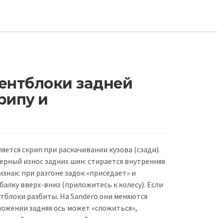
лентблоки задней
рипу и
ляется скрип при раскачивании кузова (сзади).
мерный износ задних шин: стирается внутренняя
знак: при разгоне задок «приседает» и
балку вверх-вниз (приложитесь к колесу). Если
тблоки разбиты. На Sandero они меняются
ожении задняя ось может «сложиться»,