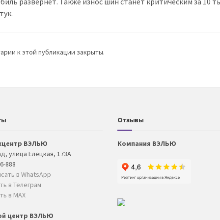
иль развернет. Также износ шин станет критическим за 10 тыс
тук.
арии к этой публикации закрыты.
ты
Отзывы
хцентр ВЭЛЬЮ
Компания ВЭЛЬЮ
д, улица Елецкая, 173А
06-888
сать в WhatsApp
ть в Телеграм
ть в MAX
ой центр ВЭЛЬЮ