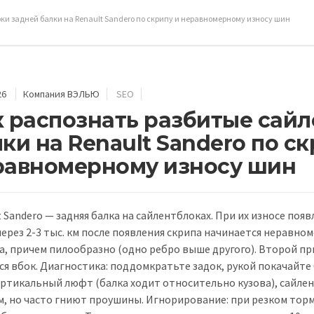
ки задней балки на Renault Sandero по скрипу и неравномерному износу шин
26
Компания ВЭЛЬЮ
SEO
к распознать разбитые сай
ки на Renault Sandero по ск
равномерному износу шин
 Sandero — задняя балка на сайлентблоках. При их износе появ
ерез 2-3 тыс. км после появления скрипа начинается неравно
а, причем пилообразно (одно ребро выше другого). Второй при
я вбок. Диагностика: поддомкратьте задок, рукой покачайте 
ертикальный люфт (балка ходит относительно кузова), сайлен
м, но часто гниют проушины. Игнорирование: при резком торм