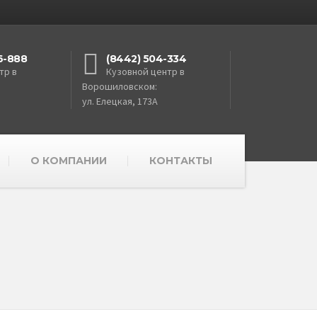
6-888
(8442) 504-334
тр в
Кузовной центр в
Ворошиловском:
ул. Елецкая, 173А
О КОМПАНИИ
КОНТАКТЫ