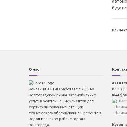
автомоб
будет с
Коммент
О нас
Контак
Автоте
Волгогра
Компания ВЭЛЬЮ работает с 2009 на
(8442) 5
Волгоградском рынке автомобильных
Напи
услуг. К услугам наших клиентов две
Написа
сертифицированные станции
Написа
технического обслуживания и ремонта в
Ворошиловском районе города
Кузовн
Волгограда.