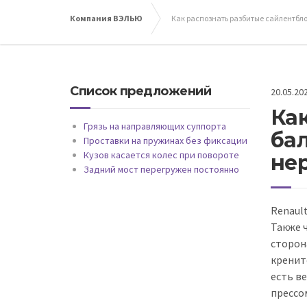
Компания ВЭЛЬЮ
Как распознать разбитые сайлентбло
Список предложений
20.05.20
Ка
Грязь на направляющих суппорта
бал
Проставки на пружинах без фиксации
Кузов касается колес при повороте
не
Задний мост перегружен постоянно
Renault
Также ч
сторон
кренитс
есть в
прессо