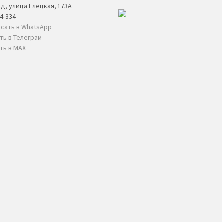
д, улица Елецкая, 173А
04-334
сать в WhatsApp
ть в Телеграм
ть в MAX