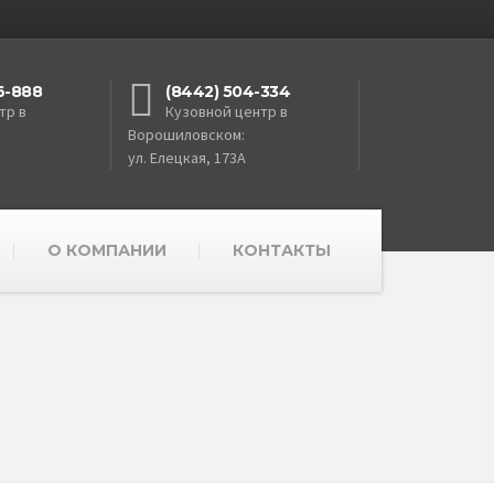
6-888
(8442) 504-334
тр в
Кузовной центр в
Ворошиловском:
ул. Елецкая, 173А
О КОМПАНИИ
КОНТАКТЫ