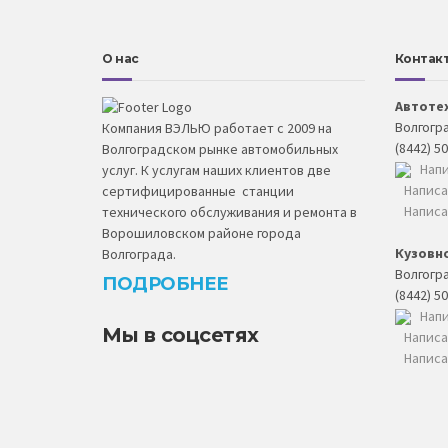
О нас
Контак
Автоте
Волгогра
Компания ВЭЛЬЮ работает с 2009 на
(8442) 5
Волгоградском рынке автомобильных
Напи
услуг. К услугам наших клиентов две
Написа
сертифицированные станции
Написа
технического обслуживания и ремонта в
Ворошиловском районе города
Кузовн
Волгограда.
Волгогра
ПОДРОБНЕЕ
(8442) 5
Напи
Мы в соцсетях
Написа
Написа