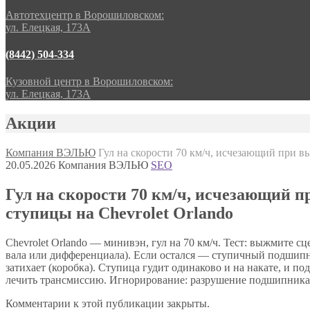
Автотехцентр в Ворошиловском:
ул. Елецкая, 173А
(8442) 504-334
Кузовной центр в Ворошиловском:
ул. Елецкая, 173А
Акции
Компания ВЭЛЬЮ
Гул на скорости 70 км/ч, исчезающий при 
20.05.2026
Компания ВЭЛЬЮ
SEO
Гул на скорости 70 км/ч, исчезающий
ступицы на Chevrolet Orlando
Chevrolet Orlando — минивэн, гул на 70 км/ч. Тест: выжмите 
вала или дифференциала). Если остался — ступичный подшипни
затихает (коробка). Ступица гудит одинаково и на накате, и п
лечить трансмиссию. Игнорирование: разрушение подшипника 
Комментарии к этой публикации закрыты.