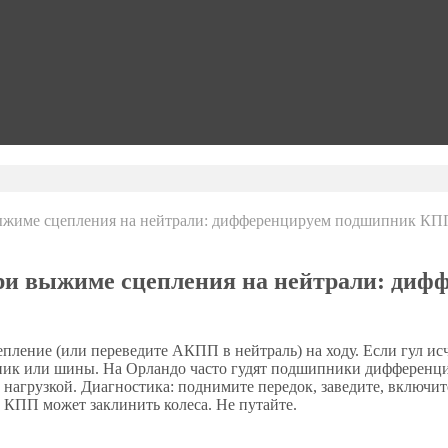
выжиме сцепления на нейтрали: дифференцируем подшипник КПП 
 при выжиме сцепления на нейтрали: ди
сцепление (или переведите АКПП в нейтраль) на ходу. Если гул 
к или шины. На Орландо часто гудят подшипники дифференциала
од нагрузкой. Диагностика: поднимите передок, заведите, включ
КПП может заклинить колеса. Не путайте.