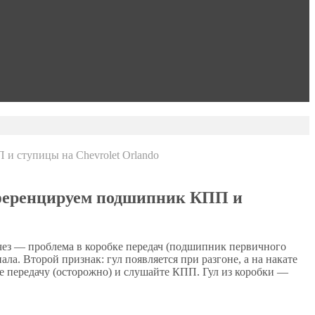
и ступицы на Chevrolet Orlando
фференцируем подшипник КПП и
исчез — проблема в коробке передач (подшипник первичного
. Второй признак: гул появляется при разгоне, а на накате
ите передачу (осторожно) и слушайте КПП. Гул из коробки —